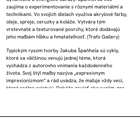
zaujíma o experimentovanie s rôznymi materiálmi a 
technikami. Vo svojich dielach využíva akrylové farby, 
oleje, spreje, ceruzky a koláže. Vytvára tým 
vrstevnaté a texturované povrchy, ktoré dodávajú 
jeho maľbám hĺbku a hmatateľnosť. (Trafo Gallery)    
Typickým rysom tvorby Jakuba Špaňhela sú cykly, 
ktoré sa väčšinou venujú jednej téme, ktorá 
vychádza z autorovho vnímania každodenného 
života. Svoj štýl maľby nazýva „expresívnym 
impresionizmom“ a rád uvádza, že maľuje vždy veci, 
ktoré reálne existujú. Dokáže zaujať ako svojim, pre 
neho neodmysliteľným, maliarskym expresívnym 
gestom, tak aj maľbou špeciálne vyrobenými 
valčekmi, kde pracuje s redukovaným, repetitívnym 
rázom námetov. Na jednej strane sa tiež stretávame 
s motívmi chrámových interiérov, lustrov, krajín, 
centrálnych budov bánk, benzínových púmp, ale aj 