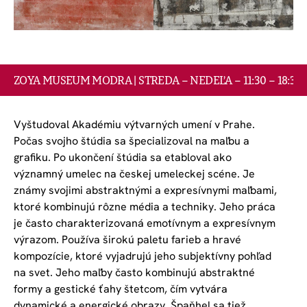
ZOYA GALLERY ART FOND
EVENTY
ZOYA MUSEUM MODRA | STREDA – NEDEĽA – 11:30 – 18:30
KONTAKT
Vyštudoval Akadémiu výtvarných umení v Prahe. 
Počas svojho štúdia sa špecializoval na maľbu a 
grafiku. Po ukončení štúdia sa etabloval ako 
významný umelec na českej umeleckej scéne. Je 
známy svojimi abstraktnými a expresívnymi maľbami, 
ktoré kombinujú rôzne média a techniky. Jeho práca 
je často charakterizovaná emotívnym a expresívnym 
výrazom. Používa širokú paletu farieb a hravé 
kompozície, ktoré vyjadrujú jeho subjektívny pohľad 
na svet. Jeho maľby často kombinujú abstraktné 
formy a gestické ťahy štetcom, čím vytvára 
dynamické a energické obrazy. Špaňhel sa tiež 